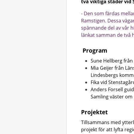
två viktiga städer vid
- Den som färdas mella
Ramstigen. Dessa vägar 
spännande del av vår h
länkat samman de två hi
Program
Sune Hellberg frå
Mia Geijer från Lä
Lindesbergs kommu
Fika vid Stenstagår
Anders Forsell gui
Samling väster om 
Projektet
Tillsammans med ytterl
projekt för att lyfta reg