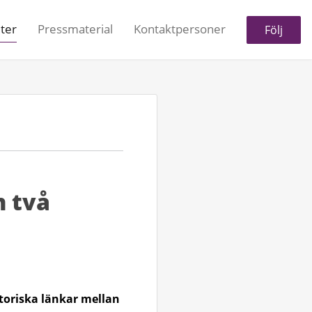
ter
Pressmaterial
Kontaktpersoner
Följ
n två
storiska länkar mellan