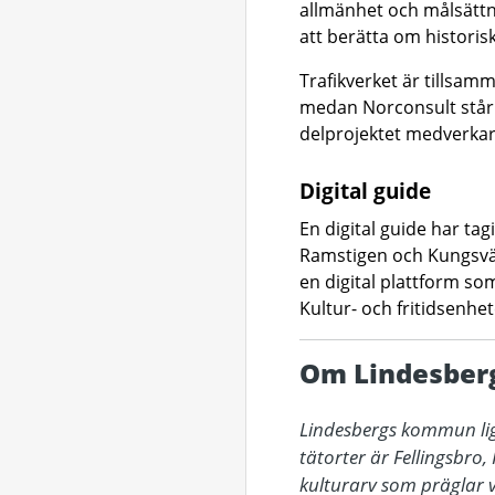
allmänhet och målsättn
att berätta om historisk
Trafikverket är tillsa
medan Norconsult står f
delprojektet medverk
Digital guide
En digital guide har tag
Ramstigen och Kungsväge
en digital plattform so
Kultur- och fritidsenh
Om Lindesbe
Lindesbergs kommun lig
tätorter är Fellingsbro,
kulturarv som präglar v