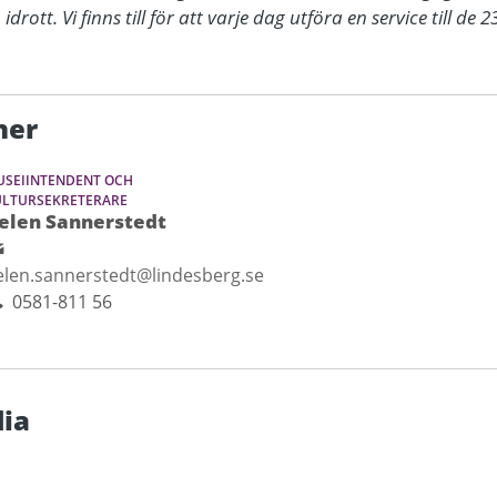
drott. Vi finns till för att varje dag utföra en service till de
ner
SEIINTENDENT OCH
ULTURSEKRETERARE
elen Sannerstedt
elen.sannerstedt@lindesberg.se
0581-811 56
ia