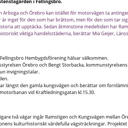
 Stenstagården i Fellingsbro.
n Arboga och Örebro kan istället för motorvägen ta antinge
är inget för den som har bråttom, men för den som tar sig 
istoria att upptäcka. Sedan åtminstone medeltiden har Ra
storiskt viktiga handelsstäderna, berättar Mia Geijer, Läns
n Fellingsbro Hembygdsförening hälsar välkommen.
nsstyrelsen Örebro och Bengt Storbacka, kommunstyrelsens
n invigningstalar.
den.
dar längst den gamla kungsvägen och berättar om fornlämni
motorbanan vid Kraftledningsgatan kl.15.30.
igare två vägar ingår Ramstigen och Kungsvägen mellan Öre
ionens kulturhistoriskt värdefulla vägsträckningar. Projektet ä