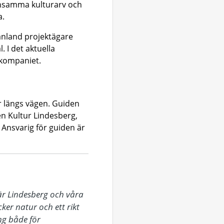
ensamma kulturarv och
a.
anland projektägare
 I det aktuella
kompaniet.
er längs vägen. Guiden
en Kultur Lindesberg,
 Ansvarig för guiden är
r Lindesberg och våra 
er natur och ett rikt 
g både för 