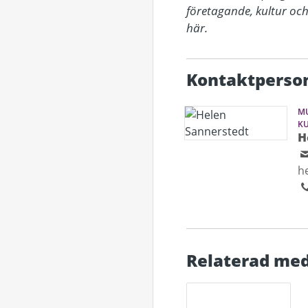
företagande, kultur och i
här.
Kontaktperso
MU
K
H
h
Relaterad med