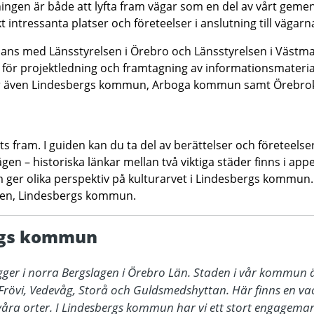
ingen är både att lyfta fram vägar som en del av vårt gem
t intressanta platser och företeelser i anslutning till vägarn
mmans med Länsstyrelsen i Örebro och Länsstyrelsen i Västm
ör projektledning och framtagning av informationsmaterial.
ar även Lindesbergs kommun, Arboga kommun samt Örebro
its fram. I guiden kan du ta del av berättelser och företeels
n – historiska länkar mellan två viktiga städer finns i app
m ger olika perspektiv på kulturarvet i Lindesbergs kommun.
eten, Lindesbergs kommun.
rgs kommun
ger i norra Bergslagen i Örebro Län. Staden i vår kommun ä
 Frövi, Vedevåg, Storå och Guldsmedshyttan. Här finns en vack
åra orter. I Lindesbergs kommun har vi ett stort engageman